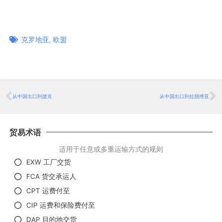
克罗地亚
,
欧盟
Prev
从中国出口到捷克
从中国出口到拉脱维亚
贸易术语
适用于任意或多重运输方式的规则
EXW 工厂交货
FCA 货交承运人
CPT 运费付至
CIP 运费和保险费付至
DAP 目的地交货