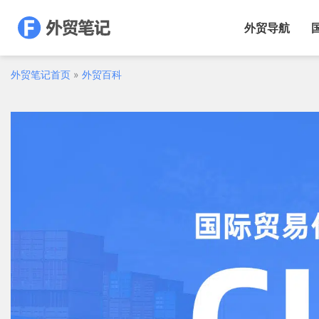
跳
至
外贸导航
内
容
外贸笔记首页
»
外贸百科