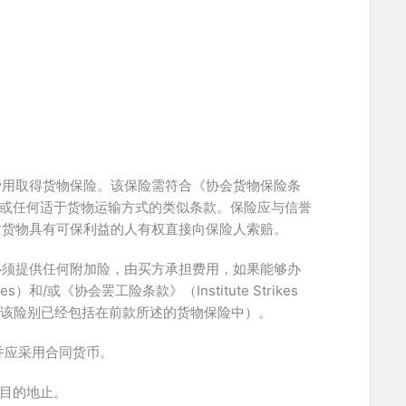
费用取得货物保险。该保险需符合《协会货物保险条
UA）条款（A）或任何适于货物运输方式的类似条款。保险应与信誉
对货物具有可保利益的人有权直接向保险人索赔。
必须提供任何附加险，由买方承担费用，如果能够办
s）和/或《协会罢工险条款》（Institute Strikes
（除非该险别已经包括在前款所述的货物保险中）。
，并应采用合同货币。
的目的地止。